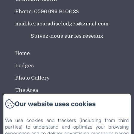
Phone: 0596 696 91 06 28
madikeraparadiselodges@gmail.com
Suivez-nous sur les réseaux
Home
Lodges
Photo Gallery
The Area
Contact
Our website uses cookies
FAQ
We use cookies and trackers (including from third
parties) to understand and optimize your browsing
Covid-19
experience and to deliver advertising messages based